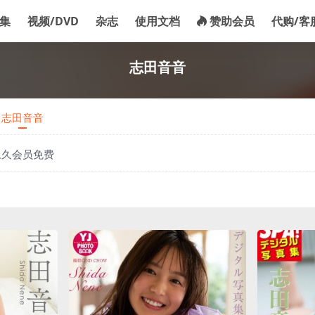
合集
视频/DVD
杂志
使用文档
赞助会员
代购/客
志田音音
志田音音
永久会员免费