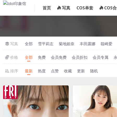
首页
写真
COS单套
COS
写真
全部
雪平莉左
菊地姫奈
丰田露娜
筱崎爱
价格
全部
免费
会员免费
会员折扣
会员专属
排序
最新
热度
点赞
收藏
更新
随机