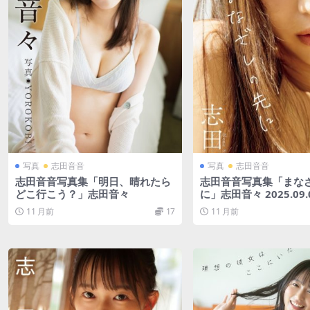
写真
志田音音
写真
志田音音
志田音音写真集「明日、晴れたら
志田音音写真集「まな
どこ行こう？」志田音々
に」志田音々 2025.09.
11 月前
17
11 月前