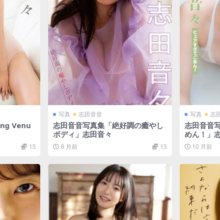
写真
志田音音
写真
志
g Venu
志田音音写真集「絶好調の癒やし
志田音音
ボディ」志田音々
めん！」
15
8 月前
15
10 月前