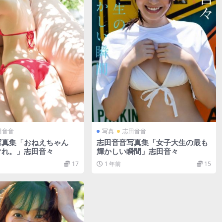
田音音
写真
志田音音
写真集「おねえちゃん
志田音音写真集「女子大生の最も
ぐれ。」志田音々
輝かしい瞬間」志田音々
17
1 年前
15