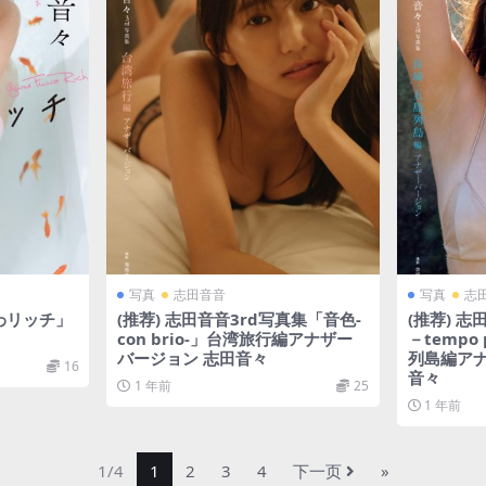
写真
志田音音
写真
志
わリッチ」
(推荐) 志田音音3rd写真集「音色-
(推荐) 
con brio-」台湾旅行編アナザー
－tempo
バージョン 志田音々
列島編アナ
16
音々
1 年前
25
1 年前
1/4
1
2
3
4
下一页
»