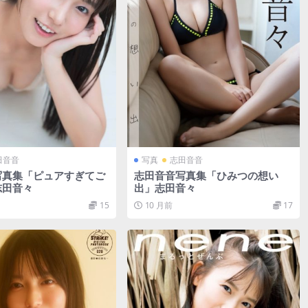
田音音
写真
志田音音
写真集「ピュアすぎてご
志田音音写真集「ひみつの想い
志田音々
出」志田音々
15
10 月前
17