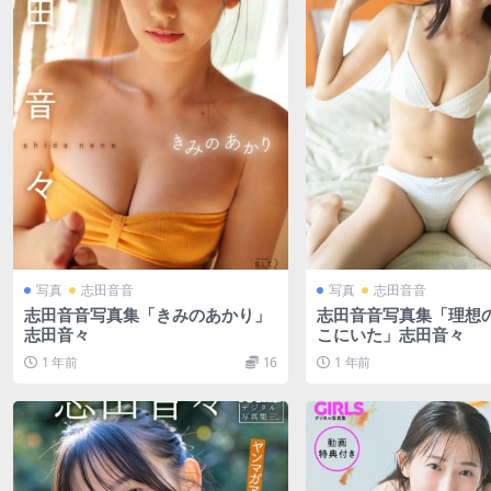
写真
志田音音
写真
志田音音
志田音音写真集「きみのあかり」
志田音音写真集「理想
志田音々
こにいた」志田音々
1 年前
16
1 年前