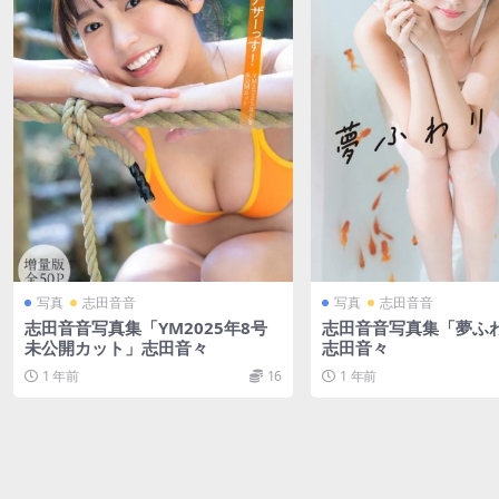
写真
志田音音
写真
志田音音
志田音音写真集​「YM2025年8号
志田音音写真集「夢ふ
未公開カット」志田音々
志田音々
1 年前
16
1 年前