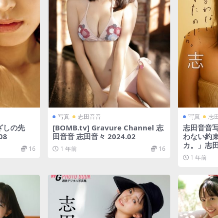
写真
志田音音
写真
志
ざしの先
[BOMB.tv] Gravure Channel 志
志田音音
08
田音音 志田音々 2024.02
わない約
カ。」志
16
1 年前
16
1 年前