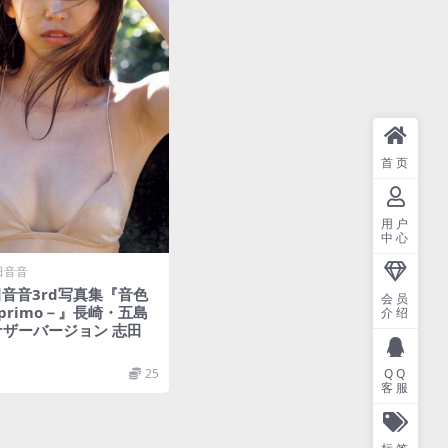
首页
用户
中心
田音音
志田音音3rd写真集『音色
会员
 primo－』長崎・五島
介绍
ザーバージョン 志田
25
QQ
客服