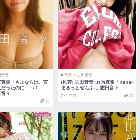
田音音
写真
志田音音
写真集「さよならは、言
(推荐) 志田音音1st写真集「nene-
束だったのに……バ
まるっとぜんぶ-」志田音々
田音々
1 年前
25
16