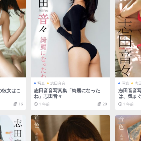
写真
志田音音
写真
志
の彼女はこ
志田音音写真集「綺麗になった
志田音音
ね」志田音々
は、気ま
16
1 年前
20
1 年前