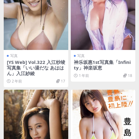
写真
写真
[YS Web] Vol.322 入江纱绫
神乐坂惠1st写真集「Infini
写真集「いい湯だな あはは
ty」神楽坂恵
ん」入江紗綾
1 年前
18
2 年前
17