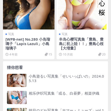
写真
写真
[WPB-net] No.280 小岛瑠
丰岛心樱写真集「豊島、豊
璃子「Lapis Lazuli」小島
島に初上陸！！」豊島心桜
瑠璃子
【大増量】
4 年前
15
10 月前
20
猜你想看
小鳥遊るい写真集「せいいっぱいの」2024.0
5.13
相乐伊织写真集「或る、白昼夢」相楽伊織
鎮目のどか写真集「サマー・ミューズ」vol.1