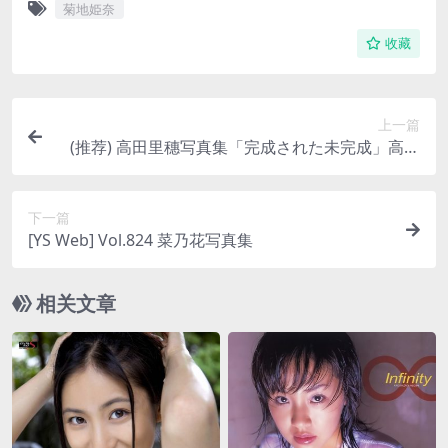
菊地姫奈
收藏
上一篇
(推荐) 高田里穗写真集「完成された未完成」高田
里穂
下一篇
[YS Web] Vol.824 菜乃花写真集
相关文章